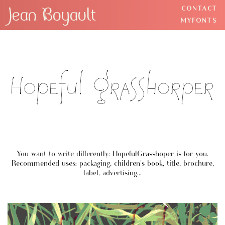
Jean Boyault
CONTACT
BACK
MYFONTS
You want to write differently: HopefulGrasshoper is for you.
Recommended uses: packaging, children's book, title, brochure,
label, advertising...