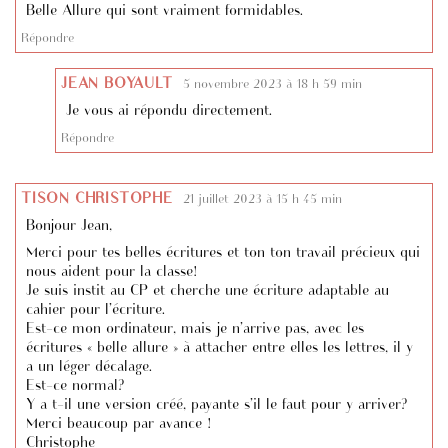
Belle Allure qui sont vraiment formidables.
Répondre
JEAN BOYAULT
5 novembre 2023 à 18 h 59 min
Je vous ai répondu directement.
Répondre
TISON CHRISTOPHE
21 juillet 2023 à 15 h 45 min
Bonjour Jean,
Merci pour tes belles écritures et ton ton travail précieux qui
nous aident pour la classe!
Je suis instit au CP et cherche une écriture adaptable au
cahier pour l’écriture.
Est-ce mon ordinateur, mais je n’arrive pas, avec les
écritures « belle allure » à attacher entre elles les lettres, il y
a un léger décalage.
Est-ce normal?
Y a t-il une version créé, payante s’il le faut pour y arriver?
Merci beaucoup par avance !
Christophe