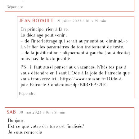
Répondre
JEAN BOYAULT
21 juillet 2023 à 16 h 29 min
En principe, rien à faire.
Le décalage peut venir :
– de l’interlettrage qui serait augmenté ou diminué.–>
à vérifier les paramètres de ton traitement de texte.
– de la justification : alignement à gauche (ou à droite)
mais pas de texte justifié.
PS : il faut aussi penser aux vacances. N’hésitez pas à
vous détendre en lisant L’Ode à la joie de Patrocle que
vous trouverez ici :
https://www.amazon.fr/LOde-à-
joie-Patrocle-Condemine/dp/B0BZFP37HG
Répondre
SAB
30 mai 2023 à 16 h 51 min
Bonjour,
Est ce que votre écriture est finalisée?
Je vous remercie