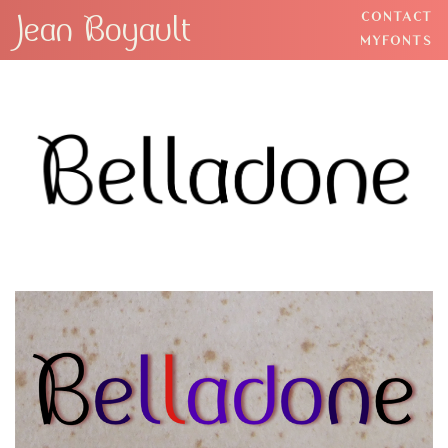
Jean Boyault
CONTACT
BACK
MYFONTS